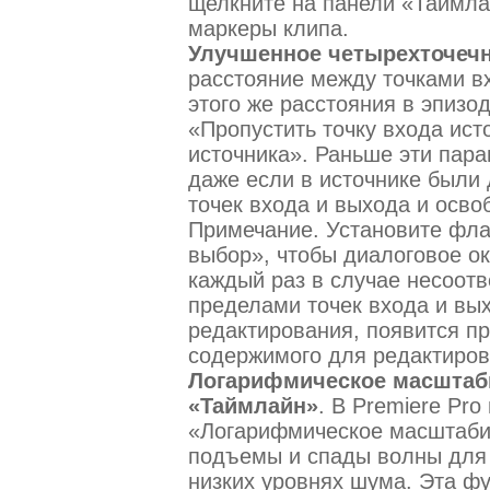
щелкните на панели «Таймла
маркеры клипа.
Улучшенное четырехточечн
расстояние между точками вх
этого же расстояния в эпизо
«Пропустить точку входа ист
источника». Раньше эти пар
даже если в источнике были
точек входа и выхода и осво
Примечание. Установите фла
выбор», чтобы диалоговое о
каждый раз в случае несоотв
пределами точек входа и вы
редактирования, появится п
содержимого для редактиров
Логарифмическое масштаб
«Таймлайн»
. В Premiere Pr
«Логарифмическое масштабир
подъемы и спады волны для 
низких уровнях шума. Эта ф