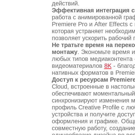
действий.
Эффективная интеграция с A
работа с анимированной гра
Premiere Pro и After Effects
которая устраняет необходи
позволяет ускорить рабочий 
Не тратьте время на переко
монтажу
. Экономьте время 
любых типов медиаконтента 
видеоматериалов
8K
- благо
нативных форматов в Premier
Доступ к ресурсам Premier
Cloud, встроенные в настол
обеспечивают моментальный 
синхронизируют изменения м
профиль Creative Profile с 
устройства и получите досту
оформления и графике. Общи
совместную работу, создани
единообразие дизайна во все